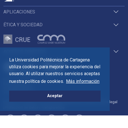
APLICACIONES
ÉTICA Y SOCIEDAD
ACCESOS DIRECTOS
La Universidad Politécnica de Cartagena
utiliza cookies para mejorar la experiencia del
usuario. Al utilizar nuestros servicios aceptas
Pza. del Cronista Isidoro Valverde
nuestra política de cookies.
Más información
Edif. La Milagrosa
C.P. 30202 Cartagena
Tlf: 968 32 54 00
Aceptar
Directorio
Contacto
Accesibilidad
Política de Cookies
Aviso legal
Protección de datos
Transparencia